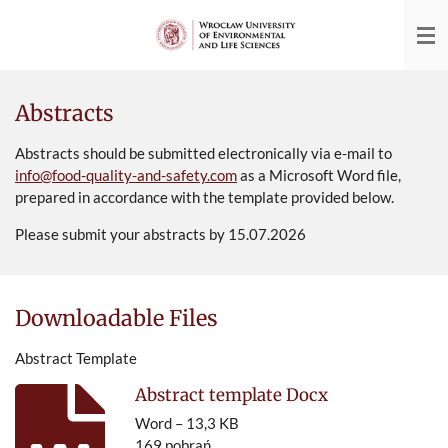
Przejdź
do
głównej
treści
Abstracts
Abstracts should be submitted electronically via e-mail to
info@food-quality-and-safety.com
as a Microsoft Word file,
prepared in accordance with the template provided below.
Please submit your abstracts by 15.07.2026
Downloadable Files
Abstract Template
Abstract template Docx
Word – 13,3 KB
169 pobrań