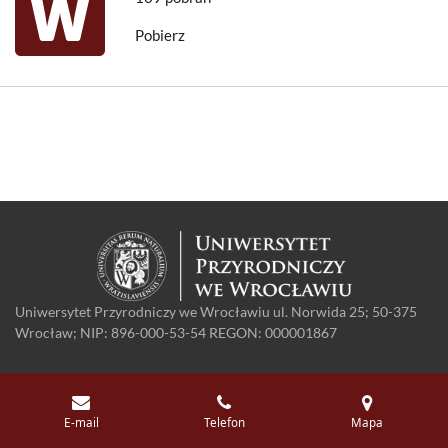
Pobierz
Uniwersytet Przyrodniczy we Wrocławiu ul. Norwida 25; 50-375
Wrocław; NIP: 896-000-53-54 REGON: 000001867
E-mail
Telefon
Mapa