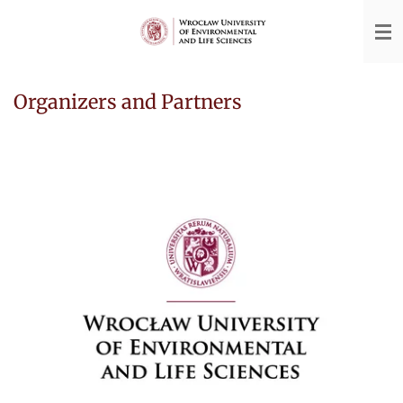
Przejdź
do
głównej
treści
Organizers and Partners