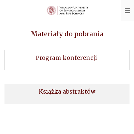
Przejdź
do
głównej
treści
Materiały do pobrania
Program konferencji
Książka abstraktów