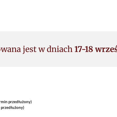
owana jest w dniach
17-18 wrześ
rmin przedłużony)
n przedłużony)